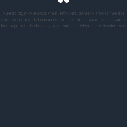
Nuestro objetivo es inspirar a nuestros estudiantes y a todos nuestros
visitantes a través de la ciencia ficción. Les ofrecemos un espacio para la
lectura gratuita de clásicos y organizamos actividades que despierten su
imaginación, fomenten el pensamiento crítico sobre el futuro y
enriquezcan su formación, técnica y humana.
Terminus - Biblioteca de Ciencia Ficción
Quiénes somos
Somos un grupo de aficionados a la ingeniería a
los que les gusta la ciencia ficción.
O aficionados a la ciencia ficción a los que les
gusta la ingeniería.