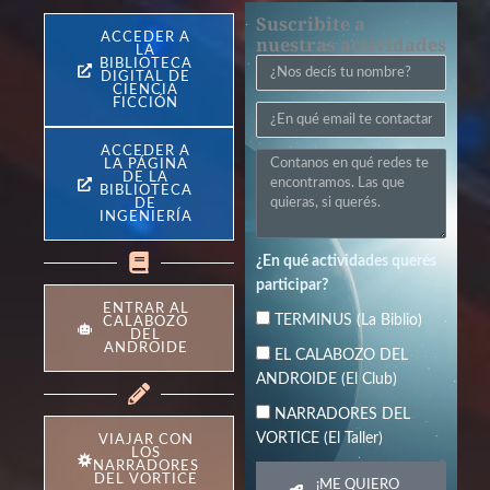
Suscribite a
ACCEDER A
nuestras actividades
LA
BIBLIOTECA
N
DIGITAL DE
o
CIENCIA
FICCIÓN
E
m
m
b
ACCEDER A
R
a
r
LA PÁGINA
DE LA
e
i
e
BIBLIOTECA
DE
d
l
INGENIERÍA
e
s
¿En qué actividades querés
participar?
ENTRAR AL
T
TERMINUS (La Biblio)
CALABOZO
DEL
é
ANDROIDE
E
EL CALABOZO DEL
r
l
ANDROIDE (El Club)
m
c
N
NARRADORES DEL
i
a
a
VORTICE (El Taller)
n
VIAJAR CON
l
LOS
r
u
NARRADORES
a
DEL VORTICE
r
¡ME QUIERO
s